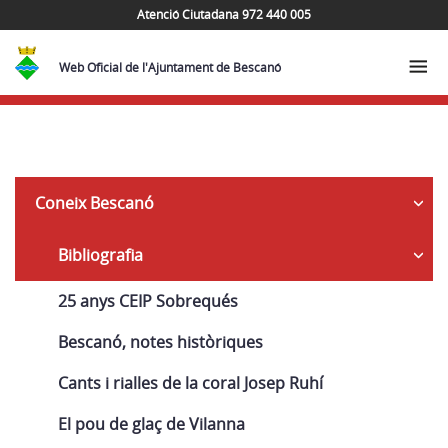
Atenció Ciutadana 972 440 005
Web Oficial de l'Ajuntament de Bescanó
Seguretat
Coneix Bescanó
Bibliografia
25 anys CEIP Sobrequés
Bescanó, notes històriques
Cants i rialles de la coral Josep Ruhí
El pou de glaç de Vilanna