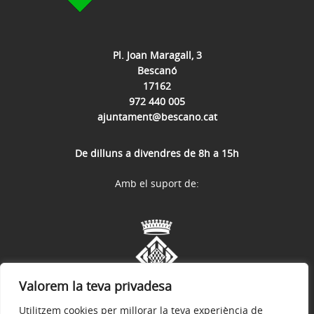
Pl. Joan Maragall, 3
Bescanó
17162
972 440 005
ajuntament@bescano.cat
De dilluns a divendres de 8h a 15h
Amb el suport de:
Valorem la teva privadesa
Utilitzem cookies per millorar la teva experiència de