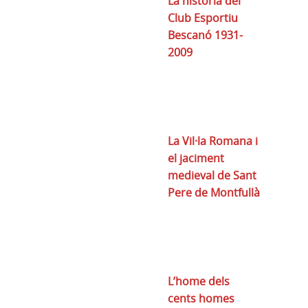
La història del
Club Esportiu
Bescanó 1931-
2009
La Vil·la Romana i
el jaciment
medieval de Sant
Pere de Montfullà
L’home dels
cents homes