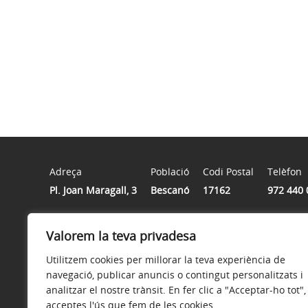
Adreça
Població
Codi Postal
Telèfon
Pl. Joan Maragall, 3
Bescanó
17162
972 440 
Horari
Valorem la teva privadesa
De dilluns a divendres de 8h a 15h
Utilitzem cookies per millorar la teva experiència de
navegació, publicar anuncis o contingut personalitzats i
analitzar el nostre trànsit. En fer clic a "Acceptar-ho tot",
acceptes l'ús que fem de les cookies.
Avís legal
Política de privacitat
Política de galetes