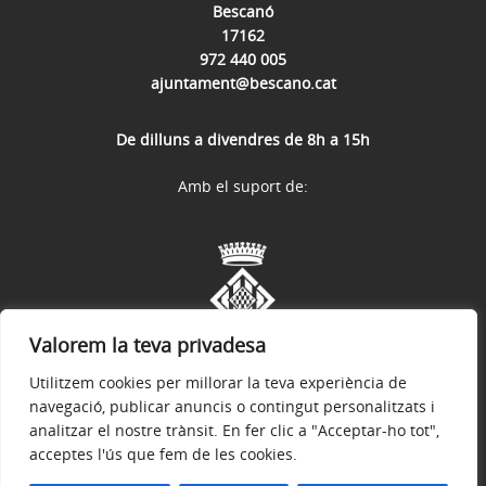
Bescanó
17162
972 440 005
ajuntament@bescano.cat
De dilluns a divendres de 8h a 15h
Amb el suport de:
Valorem la teva privadesa
Utilitzem cookies per millorar la teva experiència de
navegació, publicar anuncis o contingut personalitzats i
analitzar el nostre trànsit. En fer clic a "Acceptar-ho tot",
acceptes l'ús que fem de les cookies.
Avís legal
Política de privacitat
Política de galetes