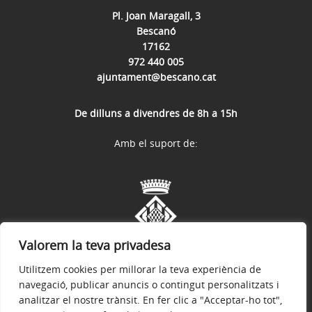
Pl. Joan Maragall, 3
Bescanó
17162
972 440 005
ajuntament@bescano.cat
De dilluns a divendres de 8h a 15h
Amb el suport de:
Valorem la teva privadesa
Utilitzem cookies per millorar la teva experiència de
navegació, publicar anuncis o contingut personalitzats i
analitzar el nostre trànsit. En fer clic a "Acceptar-ho tot",