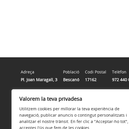
Adreça
Població
Codi Postal
Telèfon
Pl. Joan Maragall, 3
Bescanó
17162
972 440 
Horari
Valorem la teva privadesa
De dilluns a divendres de 8h a 15h
Utilitzem cookies per millorar la teva experiència de
navegació, publicar anuncis o contingut personalitzats i
analitzar el nostre trànsit. En fer clic a "Acceptar-ho tot",
acceptes l'ús que fem de les cookies.
Avís legal
Política de privacitat
Política de galetes