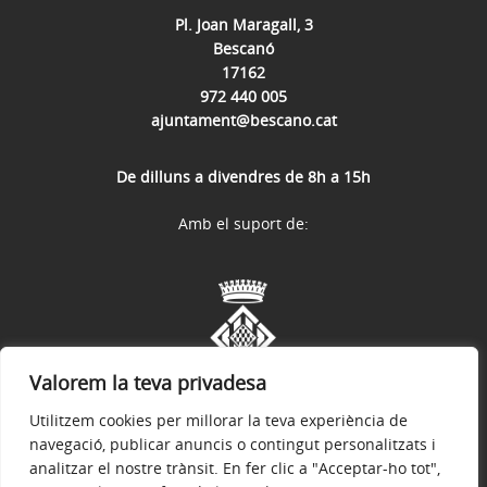
Pl. Joan Maragall, 3
Bescanó
17162
972 440 005
ajuntament@bescano.cat
De dilluns a divendres de 8h a 15h
Amb el suport de:
Valorem la teva privadesa
Utilitzem cookies per millorar la teva experiència de
navegació, publicar anuncis o contingut personalitzats i
analitzar el nostre trànsit. En fer clic a "Acceptar-ho tot",