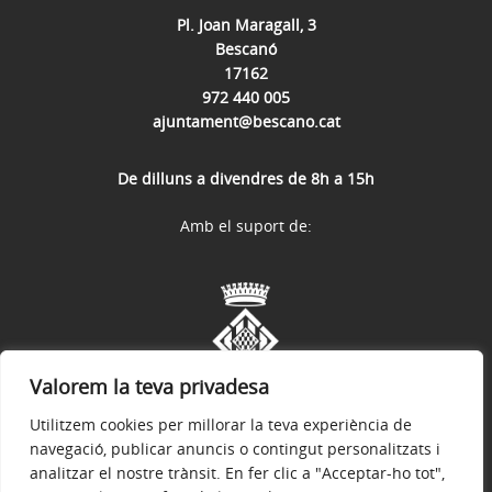
Pl. Joan Maragall, 3
Bescanó
17162
972 440 005
ajuntament@bescano.cat
De dilluns a divendres de 8h a 15h
Amb el suport de:
Valorem la teva privadesa
Utilitzem cookies per millorar la teva experiència de
navegació, publicar anuncis o contingut personalitzats i
analitzar el nostre trànsit. En fer clic a "Acceptar-ho tot",