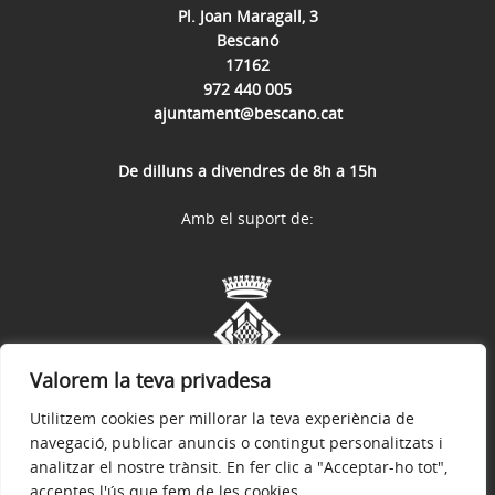
Pl. Joan Maragall, 3
Bescanó
17162
972 440 005
ajuntament@bescano.cat
De dilluns a divendres de 8h a 15h
Amb el suport de:
Valorem la teva privadesa
Utilitzem cookies per millorar la teva experiència de
navegació, publicar anuncis o contingut personalitzats i
analitzar el nostre trànsit. En fer clic a "Acceptar-ho tot",
acceptes l'ús que fem de les cookies.