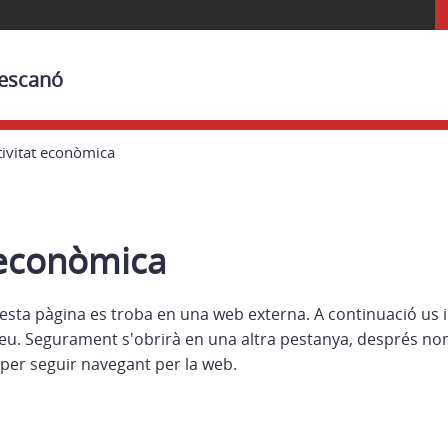
Bescanó
tivitat econòmica
 econòmica
esta pàgina es troba en una web externa. A continuació us 
eu. Segurament s'obrirà en una altra pestanya, després no
per seguir navegant per la web.