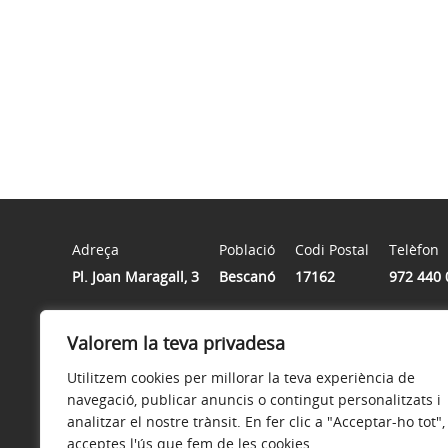
Adreça
Població
Codi Postal
Telèfon
Pl. Joan Maragall, 3
Bescanó
17162
972 440 
Horari
Valorem la teva privadesa
De dilluns a divendres de 8h a 15h
Utilitzem cookies per millorar la teva experiència de
navegació, publicar anuncis o contingut personalitzats i
analitzar el nostre trànsit. En fer clic a "Acceptar-ho tot",
acceptes l'ús que fem de les cookies.
Avís legal
Política de privacitat
Política de galetes