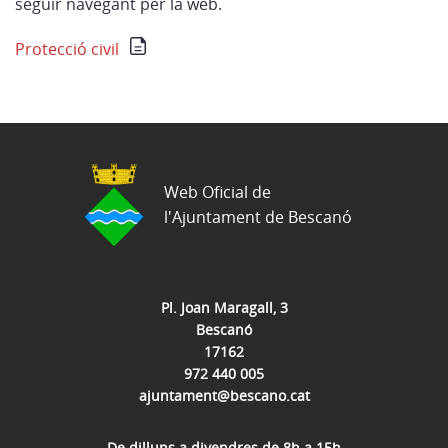
seguir navegant per la web.
Protecció civil
Web Oficial de
l'Ajuntament de Bescanó
Pl. Joan Maragall, 3
Bescanó
17162
972 440 005
ajuntament@bescano.cat
De dilluns a divendres de 8h a 15h