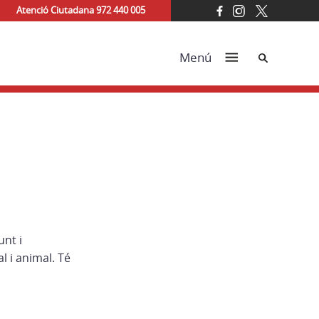
Atenció Ciutadana 972 440 005
Cerca
Menú
unt i
l i animal. Té