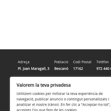
Adreça
Població
Codi Postal
Telèfon
Pl. Joan Maragall, 3
Bescanó
17162
972 440 
Horari
Valorem la teva privadesa
De dilluns a divendres de 8h a 15h
Utilitzem cookies per millorar la teva experiència de
navegació, publicar anuncis o contingut personalitzats i
analitzar el nostre trànsit. En fer clic a "Acceptar-ho tot",
acceptes l'ús que fem de les cookies.
Avís legal
Política de privacitat
Política de galetes