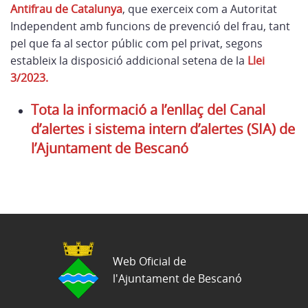
Antifrau de Catalunya
, que exerceix com a Autoritat
Independent amb funcions de prevenció del frau, tant
pel que fa al sector públic com pel privat, segons
estableix la disposició addicional setena de la
Llei
3/2023.
Tota la informació a l’enllaç del Canal
d’alertes i sistema intern d’alertes (SIA) de
l’Ajuntament de Bescanó
Web Oficial de
l'Ajuntament de Bescanó