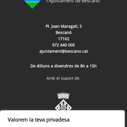
l'Ajuntament de Bescanó
Pl. Joan Maragall, 3
Bescanó
17162
972 440 005
ajuntament@bescano.cat
De dilluns a divendres de 8h a 15h
Amb el suport de:
Valorem la teva privadesa