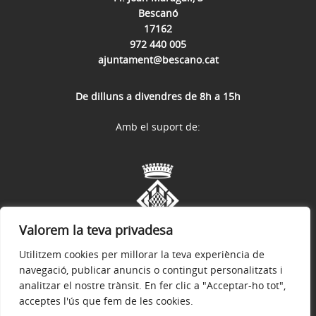
Bescanó
17162
972 440 005
ajuntament@bescano.cat
De dilluns a divendres de 8h a 15h
Amb el suport de:
Valorem la teva privadesa
Utilitzem cookies per millorar la teva experiència de
navegació, publicar anuncis o contingut personalitzats i
analitzar el nostre trànsit. En fer clic a "Acceptar-ho tot",
acceptes l'ús que fem de les cookies.
Avís legal
Política de privacitat
Política de galetes