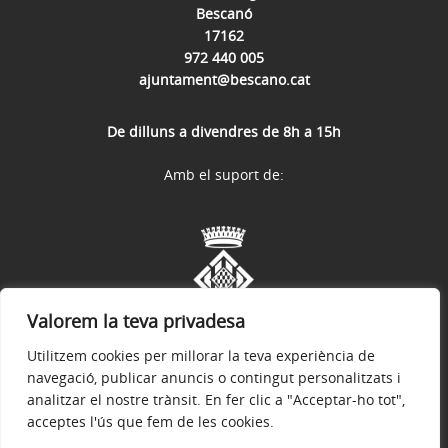
Bescanó
17162
972 440 005
ajuntament@bescano.cat
De dilluns a divendres de 8h a 15h
Amb el suport de:
Valorem la teva privadesa
Utilitzem cookies per millorar la teva experiència de
navegació, publicar anuncis o contingut personalitzats i
analitzar el nostre trànsit. En fer clic a "Acceptar-ho tot",
acceptes l'ús que fem de les cookies.
Avís legal
Política de privacitat
Política de galetes