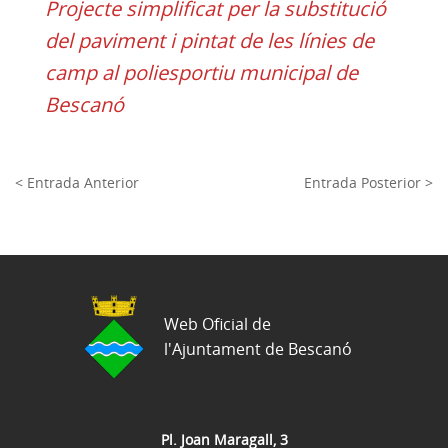
Projecte simplificat per la substitució
del paviment i pintat de les línies de
camp al poliesportiu municipal de
Bescanó
< Entrada Anterior
Entrada Posterior >
Web Oficial de
l'Ajuntament de Bescanó
Pl. Joan Maragall, 3