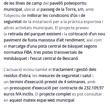
de les línies de camp
del
pavelló poliesportiu
municipal
, ubicat al
passeig de la Torre, s/n
, amb
l’objectiu de
millorar les condicions d’ús i de
seguretat
de la instal·lació per a la pràctica esportiva i
altres activitats municipals. El projecte preveu
la
retirada del parquet existent
i la
col·locació d’un nou
paviment de fusta massissa d’alt rendiment
, així com
el
marcatge d’una pista central de bàsquet segons
normativa FIBA
,
tres pistes transversals de
minibàsquet
i
l’escut central de Bescanó
.
L’actuació inclou també el
tractament i gestió dels
residus d’obra
, les
mesures de seguretat i salut
i
un
termini d’execució previst de 4 setmanes
, amb
un
pressupost d’execució per contracte de 232.109,97
euros IVA inclòs
. El
projecte complet
es pot consultar
en
aquest mateix espai web municipal
.