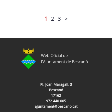
1
2
3
>
Web Oficial de
l'Ajuntament de Bescanó
Pl. Joan Maragall, 3
Bescanó
17162
972 440 005
ajuntament@bescano.cat