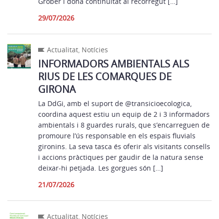
Grober i dona continuïtat al recorregut […]
29/07/2026
Actualitat
,
Notícies
INFORMADORS AMBIENTALS ALS
RIUS DE LES COMARQUES DE
GIRONA
La DdGi, amb el suport de @transicioecologica,
coordina aquest estiu un equip de 2 i 3 informadors
ambientals i 8 guardes rurals, que s’encarreguen de
promoure l’ús responsable en els espais fluvials
gironins. La seva tasca és oferir als visitants consells
i accions pràctiques per gaudir de la natura sense
deixar-hi petjada. Les gorgues són […]
21/07/2026
Actualitat
,
Notícies