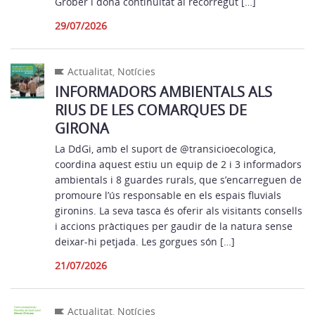
Grober i dona continuïtat al recorregut […]
29/07/2026
Actualitat
,
Notícies
INFORMADORS AMBIENTALS ALS
RIUS DE LES COMARQUES DE
GIRONA
La DdGi, amb el suport de @transicioecologica,
coordina aquest estiu un equip de 2 i 3 informadors
ambientals i 8 guardes rurals, que s’encarreguen de
promoure l’ús responsable en els espais fluvials
gironins. La seva tasca és oferir als visitants consells
i accions pràctiques per gaudir de la natura sense
deixar-hi petjada. Les gorgues són […]
21/07/2026
Actualitat
,
Notícies