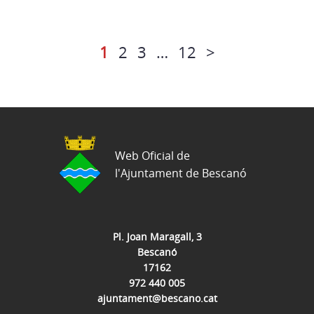
1
2
3
…
12
>
Web Oficial de
l'Ajuntament de Bescanó
Pl. Joan Maragall, 3
Bescanó
17162
972 440 005
ajuntament@bescano.cat