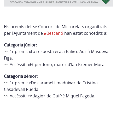
Els premis del 5è Concurs de Microrelats organitzats
per l’Ajuntament de
#Bescanó
han estat concedits a:
Categoria júnior:
1r premi: «La resposta era a Bali» d’Adrià Masdevall
Figa.
Accèssit: «Et perdono, mare» d’Ian Kremer Mora.
Categoria sènior:
1r premi: «De caramel i maduixa» de Cristina
Casadevall Rueda.
Accèssit: «Adagio» de Guifré Miquel Fageda.