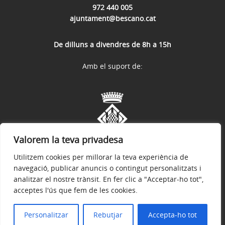
972 440 005
ajuntament@bescano.cat
De dilluns a divendres de 8h a 15h
Amb el suport de:
Valorem la teva privadesa
Utilitzem cookies per millorar la teva experiència de
navegació, publicar anuncis o contingut personalitzats i
analitzar el nostre trànsit. En fer clic a "Acceptar-ho tot",
acceptes l'ús que fem de les cookies.
Avís legal
Política de privacitat
Política de galetes
Accessibilitat
© 2026
Web Oficial de l'Ajuntament de Bescanó
Personalitzar
Rebutjar
Accepta-ho tot