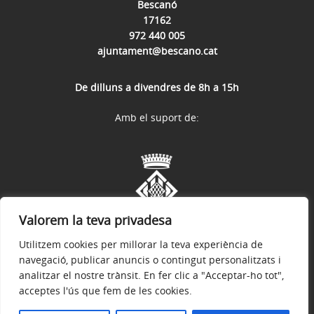
Bescanó
17162
972 440 005
ajuntament@bescano.cat
De dilluns a divendres de 8h a 15h
Amb el suport de:
Valorem la teva privadesa
Utilitzem cookies per millorar la teva experiència de
navegació, publicar anuncis o contingut personalitzats i
analitzar el nostre trànsit. En fer clic a "Acceptar-ho tot",
acceptes l'ús que fem de les cookies.
Avís legal
Política de privacitat
Política de galetes