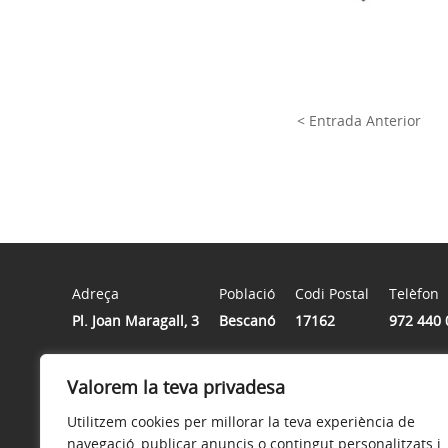
< Entrada Anterior
Adreça
Població
Codi Postal
Telèfon
Pl. Joan Maragall, 3
Bescanó
17162
972 440 
Horari
Valorem la teva privadesa
De dilluns a divendres de 8h a 15h
Utilitzem cookies per millorar la teva experiència de
navegació, publicar anuncis o contingut personalitzats i