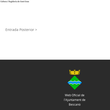
Entrada Posterior >
Web Oficial de
l'Ajuntament de
Bescanó