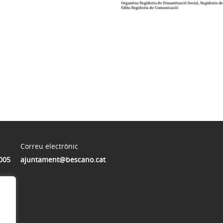
Correu electrònic
005
ajuntament@bescano.cat