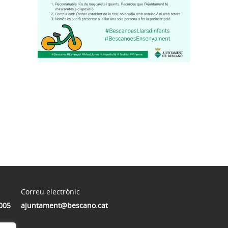
Correu electrònic
005
ajuntament@bescano.cat