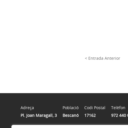
< Entrada Anterior
Adreça
Població
Codi Postal
Telèfon
Pl. Joan Maragall, 3
Bescanó
17162
972 440 