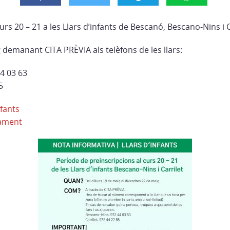
urs 20 – 21 a les Llars d’infants de Bescanó, Bescano-Nins i C
g demanant CITA PRÈVIA als telèfons de les llars:
4 03 63
5
fants
ament