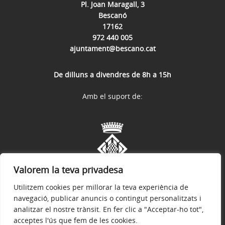
Pl. Joan Maragall, 3
Bescanó
17162
972 440 005
ajuntament@bescano.cat
De dilluns a divendres de 8h a 15h
Amb el suport de:
Valorem la teva privadesa
Utilitzem cookies per millorar la teva experiència de
navegació, publicar anuncis o contingut personalitzats i
analitzar el nostre trànsit. En fer clic a "Acceptar-ho tot",
acceptes l'ús que fem de les cookies.
Avís legal
Política de privacitat
Política de galetes