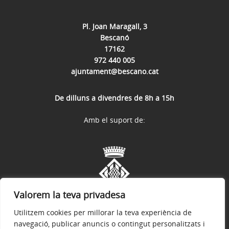
Pl. Joan Maragall, 3
Bescanó
17162
972 440 005
ajuntament@bescano.cat
De dilluns a divendres de 8h a 15h
Amb el suport de:
Valorem la teva privadesa
Utilitzem cookies per millorar la teva experiència de
navegació, publicar anuncis o contingut personalitzats i