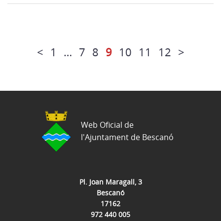
<
1
…
7
8
9
10
11
12
>
Web Oficial de
l'Ajuntament de Bescanó
Pl. Joan Maragall, 3
Bescanó
17162
972 440 005