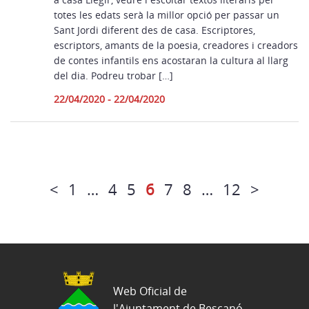
totes les edats serà la millor opció per passar un
Sant Jordi diferent des de casa. Escriptores,
escriptors, amants de la poesia, creadores i creadors
de contes infantils ens acostaran la cultura al llarg
del dia. Podreu trobar […]
22/04/2020 - 22/04/2020
<
1
…
4
5
6
7
8
…
12
>
Web Oficial de
l'Ajuntament de Bescanó