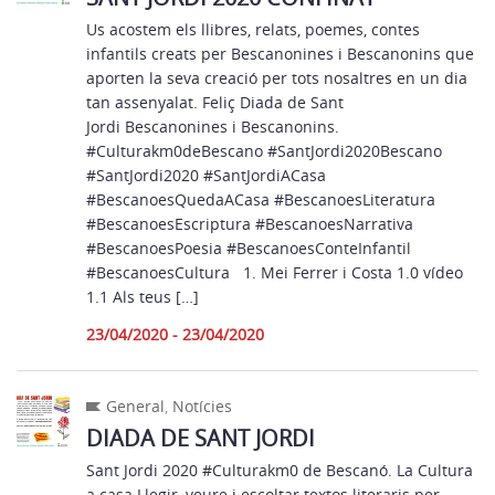
Us acostem els llibres, relats, poemes, contes
infantils creats per Bescanonines i Bescanonins que
aporten la seva creació per tots nosaltres en un dia
tan assenyalat. Feliç Diada de Sant
Jordi Bescanonines i Bescanonins.
#Culturakm0deBescano #SantJordi2020Bescano
#SantJordi2020 #SantJordiACasa
#BescanoesQuedaACasa #BescanoesLiteratura
#BescanoesEscriptura #BescanoesNarrativa
#BescanoesPoesia #BescanoesConteInfantil
#BescanoesCultura 1. Mei Ferrer i Costa 1.0 vídeo
1.1 Als teus […]
23/04/2020 - 23/04/2020
General
,
Notícies
DIADA DE SANT JORDI
Sant Jordi 2020 #Culturakm0 de Bescanó. La Cultura
a casa Llegir, veure i escoltar textos literaris per