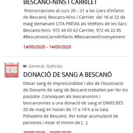
BESCANO-NINS I CARRILET
Preinscripcions al curs 20 – 21 a les Llars d’infants
de Bescanó, Bescano-Nins i Carrilet del 18 al 22 de
maig demanant CITA PRÈVIA als telèfons de les llars:
Bescano-Nins: 972 44 03 63 Carrilet: 972 44 22 85
#BescanoesLlarsdinfants #BescanoesEnsenyament
14/05/2020 - 14/05/2020
General
,
Notícies
DONACIÓ DE SANG A BESCANÓ
Donar sang és imprescindible i des de l’Associació
de Donants de sang de Bescanó treballen per fer-ho
possible. Convoquen als bescanonins i
bescanonines a una donació de sang el DIMECRES
20 de maig en horari de 17 a 19 h a la Sala
Polivalent de Bescanó. Per evitar acumulació de
persones i estar el mínim de […]
20/05/2020 - 20/05/2020