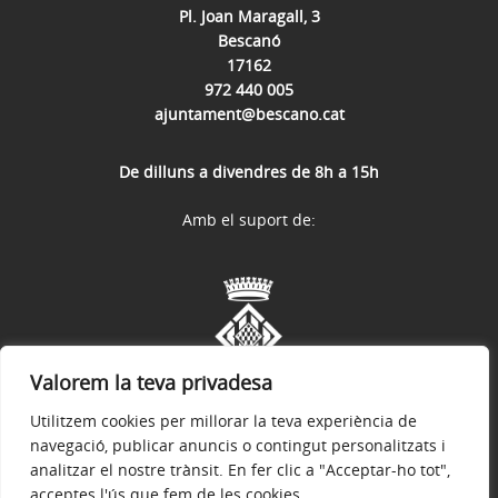
Pl. Joan Maragall, 3
Bescanó
17162
972 440 005
ajuntament@bescano.cat
De dilluns a divendres de 8h a 15h
Amb el suport de:
Valorem la teva privadesa
Utilitzem cookies per millorar la teva experiència de
navegació, publicar anuncis o contingut personalitzats i
analitzar el nostre trànsit. En fer clic a "Acceptar-ho tot",
acceptes l'ús que fem de les cookies.