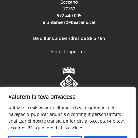
Bescanó
17162
972 440 005
ajuntament@bescano.cat
De dilluns a divendres de 8h a 15h
Amb el suport de:
Valorem la teva privadesa
Utilitzem cookies per millorar la teva experiència de
navegació, publicar anuncis o contingut personalitzats i
analitzar el nostre trànsit. En fer clic a "Acceptar-ho tot",
acceptes l'ús que fem de les cookies.
Avís legal
Política de privacitat
Política de galetes