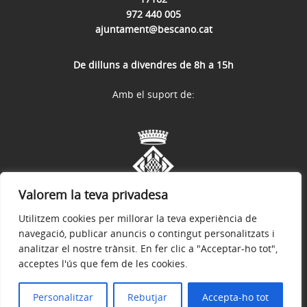
972 440 005
ajuntament@bescano.cat
De dilluns a divendres de 8h a 15h
Amb el suport de:
Valorem la teva privadesa
Utilitzem cookies per millorar la teva experiència de
navegació, publicar anuncis o contingut personalitzats i
analitzar el nostre trànsit. En fer clic a "Acceptar-ho tot",
acceptes l'ús que fem de les cookies.
Avís legal
Política de privacitat
Política de galetes
Accessibilitat
© 2026
Web Oficial de l'Ajuntament de Bescanó
Personalitzar
Rebutjar
Accepta-ho tot