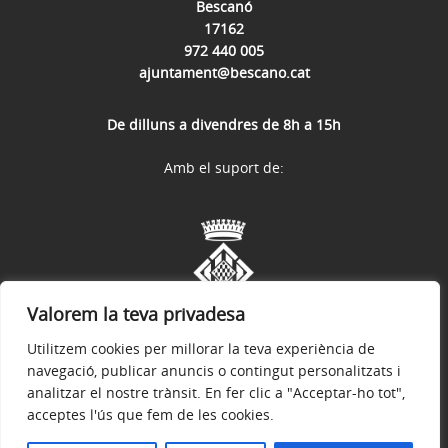
Bescanó
17162
972 440 005
ajuntament@bescano.cat
De dilluns a divendres de 8h a 15h
Amb el suport de:
Valorem la teva privadesa
Utilitzem cookies per millorar la teva experiència de
navegació, publicar anuncis o contingut personalitzats i
analitzar el nostre trànsit. En fer clic a "Acceptar-ho tot",
acceptes l'ús que fem de les cookies.
Avís legal
Política de privacitat
Política de galetes