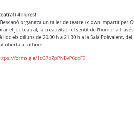
eatral i 4 riures!
Bescanó organitza un taller de teatre i clown impartit per O
rar el joc teatral, la creativitat i el sentit de l’humor a travé
à lloc els dilluns de 20.00 h a 21.30 h a la Sala Polivalent, del 
tat oberta a tothom.
ttps://forms.gle/1cG7oZpPNBvP6dxF9