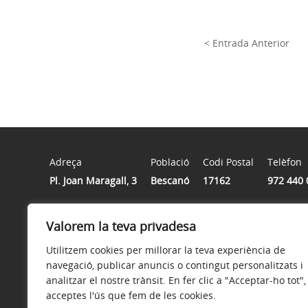
< Entrada Anterior
Adreça
Població
Codi Postal
Telèfon
Pl. Joan Maragall, 3
Bescanó
17162
972 440 
Horari
Valorem la teva privadesa
De dilluns a divendres de 8h a 15h
Utilitzem cookies per millorar la teva experiència de
navegació, publicar anuncis o contingut personalitzats i
analitzar el nostre trànsit. En fer clic a "Acceptar-ho tot",
acceptes l'ús que fem de les cookies.
Avís legal
Política de privacitat
Política de galetes