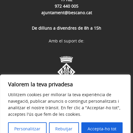
972 440 005
ajuntament@bescano.cat
De dilluns a divendres de 8h a 15h
Amb el suport de:
Valorem la teva privadesa
Utilitzem cookies per millorar la teva experiència de
navegació, publicar anuncis o contingut personalitzats i
analitzar el nostre trànsit. En fer clic a "Acceptar-ho tot",
acceptes l'ús que fem de les cookies.
Avís legal
Política de privacitat
Política de galetes
Accessibilitat
© 2026
Web Oficial de l'Ajuntament de Bescanó
Personalitzar
Rebutjar
Accepta-ho tot