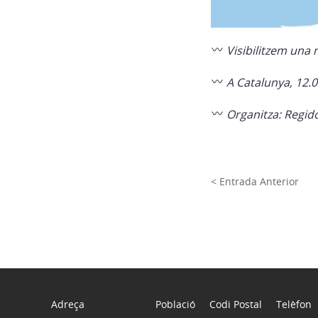
Visibilitzem una 
A Catalunya, 12.0
Organitza: Regido
< Entrada Anterior
Adreça
Població
Codi Postal
Telèfon