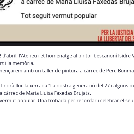
d’abril, l’Ateneu ret homenatge al pintor bescanoní Isidre 
rt i la memòria.
omençarem amb un taller de pintura a càrrec de Pere Bonmatí
h tindrà lloc la xerrada “La nostra generació del 27 i alguns 
, a càrrec de Maria Lluïsa Faxedas Brujats.
ermut popular. Una trobada per recordar i celebrar el seu 