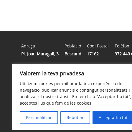
Adreça
Població
Codi Postal
Telèfon
Pl. Joan Maragall, 3
Bescanó
17162
972 440 
Valorem la teva privadesa
Horari
De dilluns a divendres de 8h a 15h
Utilitzem cookies per millorar la teva experiència de
navegació, publicar anuncis o contingut personalitzats i
analitzar el nostre trànsit. En fer clic a "Acceptar-ho tot",
acceptes l'ús que fem de les cookies.
Avís legal
Política de privacitat
Política de galetes
Personalitzar
Rebutjar
Accepta-ho tot