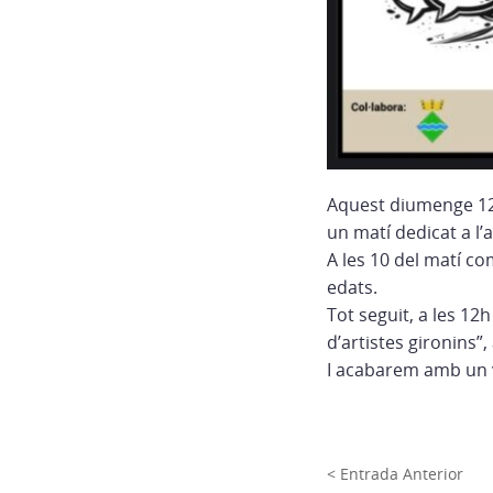
Aquest diumenge 12 
un matí dedicat a l’a
A les 10 del matí c
edats.
Tot seguit, a les 12
d’artistes gironins”
I acabarem amb un v
< Entrada Anterior