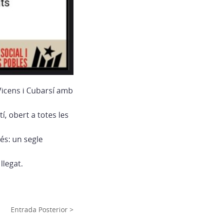
Vicens i Cubarsí amb
, obert a totes les
més: un segle
llegat.
Entrada Posterior >