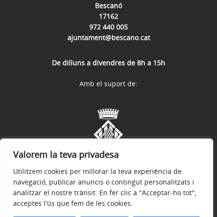
Bescanó
17162
972 440 005
ajuntament@bescano.cat
De dilluns a divendres de 8h a 15h
Amb el suport de:
Valorem la teva privadesa
Utilitzem cookies per millorar la teva experiència de
navegació, publicar anuncis o contingut personalitzats i
analitzar el nostre trànsit. En fer clic a "Acceptar-ho tot",
acceptes l'ús que fem de les cookies.
Avís legal
Política de privacitat
Política de galetes