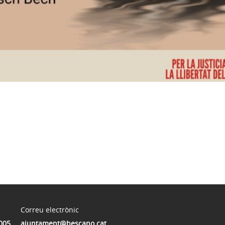
Correu electrònic
005
ajuntament@bescano.cat