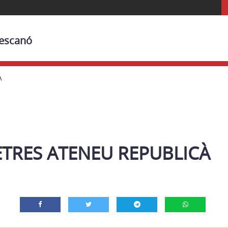
Bescanó
À
ETRES ATENEU REPUBLICÀ