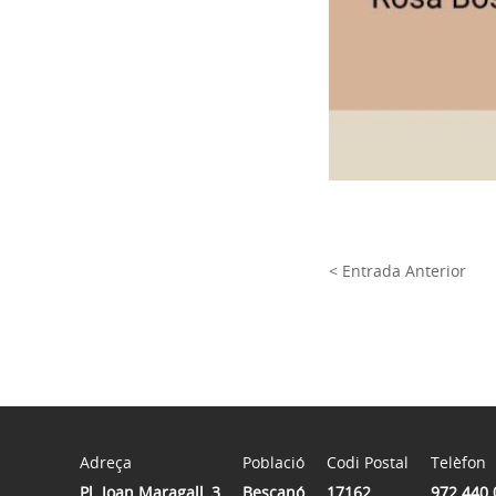
< Entrada Anterior
Adreça
Població
Codi Postal
Telèfon
Pl. Joan Maragall, 3
Bescanó
17162
972 440 