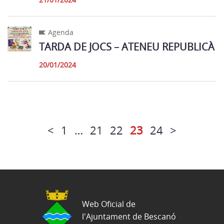
Agenda
TARDA DE JOCS – ATENEU REPUBLICÀ
20/01/2024
<
1
…
21
22
23
24
>
Web Oficial de
l'Ajuntament de Bescanó