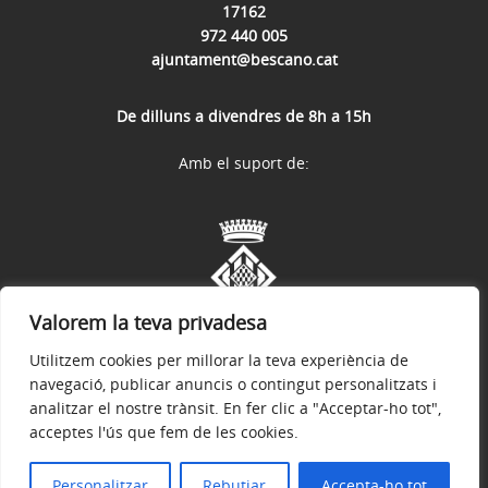
17162
972 440 005
ajuntament@bescano.cat
De dilluns a divendres de 8h a 15h
Amb el suport de:
Valorem la teva privadesa
Utilitzem cookies per millorar la teva experiència de
navegació, publicar anuncis o contingut personalitzats i
analitzar el nostre trànsit. En fer clic a "Acceptar-ho tot",
acceptes l'ús que fem de les cookies.
Avís legal
Política de privacitat
Política de galetes
Accessibilitat
© 2026
Web Oficial de l'Ajuntament de Bescanó
Personalitzar
Rebutjar
Accepta-ho tot