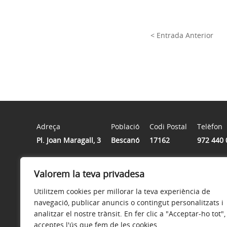
< Entrada Anterior
Adreça
Població
Codi Postal
Telèfon
Pl. Joan Maragall, 3
Bescanó
17162
972 440 
Horari
Valorem la teva privadesa
De dilluns a divendres de 8h a 15h
Utilitzem cookies per millorar la teva experiència de
navegació, publicar anuncis o contingut personalitzats i
analitzar el nostre trànsit. En fer clic a "Acceptar-ho tot",
acceptes l'ús que fem de les cookies.
Avís legal
Política de privacitat
Política de galetes