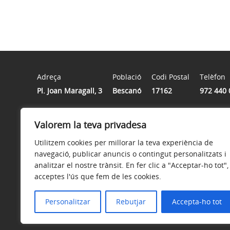
Adreça
Població
Codi Postal
Telèfon
Pl. Joan Maragall, 3
Bescanó
17162
972 440 
Valorem la teva privadesa
Horari
De dilluns a divendres de 8h a 15h
Utilitzem cookies per millorar la teva experiència de
navegació, publicar anuncis o contingut personalitzats i
analitzar el nostre trànsit. En fer clic a "Acceptar-ho tot",
acceptes l'ús que fem de les cookies.
Avís legal
Política de privacitat
Política de galetes
Personalitzar
Rebutjar
Accepta-ho tot