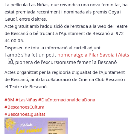
La pel·lícula Las Niñas, que reivindica una nova feminitat, ha
estat premiada recentment i nominada als premis Goya i
Gaudí, entre d’altres.
Acte gratuït amb l’adquisició de l’entrada a la web del Teatre
de Bescanó o bé trucant a l’Ajuntament de Bescanó al 972
44 00 05.
Disposeu de tota la informació al cartell adjunt.
També s’ha fet un petit
homenatge a Pilar Savoia i Aiats
, pionera de l’excursionisme femení a Bescanó
Actes organitzat per la regidoria d’Igualtat de l’Ajuntament
de Bescanó, amb la col·laboració de Cinema Club Bescanó i
el Teatre de Bescanó.
#8M
#LasNiñas
#DiaInternacionaldelaDona
#BescanoesCultura
#BescanoesIgualtat