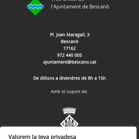
l'Ajuntament de Bescanó
Pl. Joan Maragall, 3
Bescanó
17162
972 440 005
ajuntament@bescano.cat
De dilluns a divendres de 8h a 15h
Amb el suport de:
Valorem la teva privadesa